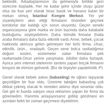
bekledik. Arkadaşlarımızın da gelmesiyle birlikte gezi
sürecine başladık. Her ne kadar şehir içinde oluşu güzel
olsa da fuar yeri olarak biraz basık ve havasız kalan bir
mekan olmuş
İstanbul Kongre Merkezi
. Yer yer
ziyaretçilerin akın ettiği firmaların önünden geçmek
koridorlar dar kaldığı için sorun oluyordu. Geçen seneki
organizasyona göre marka ve ürün bazında daha kalabalık
bulduğumu söyleyebilirim. Daha bilindik firmalar (hatta
araba firmaları) daha fazla etkinlik vardı. Anne, bebek, çocuk
hakkında aklınıza gelen gelmeyen her türlü firma, cihaz,
etkinlik, ürün... oradaydı. Geçen sene bolca rastladığımız
doğum süsleri, süslemeler satan firmalara pek
rastlamadık.Onun yerine yarışmalar, ödüller daha fazlaydı.
Ayrıca yeni internet sitelerinin tanıtımı yapan birçok firmanın
broşürü de elimize geliverdi. (Biz de bişeyler yapabilirdik :P)
Genel olarak bebek askısı (
babasling)
ile oğlanı taşıyarak
geçirdiğim bir fuar oldu. Üzerime taktığım babasling çok
dikkat çekmiş olacak ki nereden aldınız diye soranlar oldu.
Gel gör ki fuarda satışını veya reklamını yapan bir firma da
göremedim. Hanımla anlaşıyorsanız gidilip görülmesi en
azından farklı bir zaman geçirmesi diyebilirim.