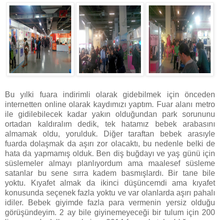
Bu yılki fuara indirimli olarak gidebilmek için önceden
internetten online olarak kaydımızı yaptım. Fuar alanı metro
ile gidilebilecek kadar yakın olduğundan park sorununu
ortadan kaldıralım dedik, tek hatamız bebek arabasını
almamak oldu, yorulduk. Diğer taraftan bebek arasıyle
fuarda dolaşmak da aşırı zor olacaktı, bu nedenle belki de
hata da yapmamış olduk. Ben diş buğdayı ve yaş günü için
süslemeler almayı planlıyordum ama maalesef süsleme
satanlar bu sene sırra kadem basmışlardı. Bir tane bile
yoktu. Kıyafet almak da ikinci düşüncemdi ama kıyafet
konusunda seçenek fazla yoktu ve var olanlarda aşırı pahalı
idiler. Bebek giyimde fazla para vermenin yersiz olduğu
görüşündeyim. 2 ay bile giyinemeyeceği bir tulum için 200