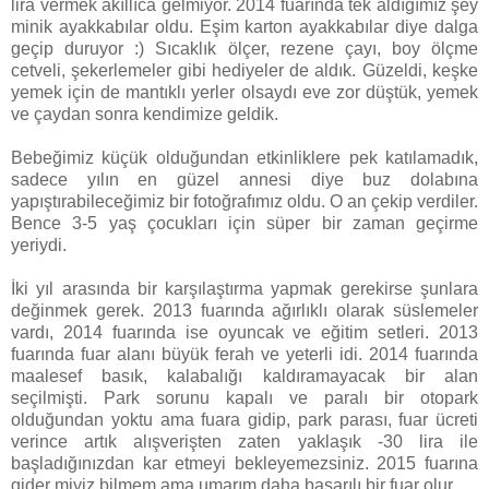
lira vermek akıllıca gelmiyor. 2014 fuarında tek aldığımız şey
minik ayakkabılar oldu. Eşim karton ayakkabılar diye dalga
geçip duruyor :) Sıcaklık ölçer, rezene çayı, boy ölçme
cetveli, şekerlemeler gibi hediyeler de aldık. Güzeldi, keşke
yemek için de mantıklı yerler olsaydı eve zor düştük, yemek
ve çaydan sonra kendimize geldik.
Bebeğimiz küçük olduğundan etkinliklere pek katılamadık,
sadece yılın en güzel annesi diye buz dolabına
yapıştırabileceğimiz bir fotoğrafımız oldu. O an çekip verdiler.
Bence 3-5 yaş çocukları için süper bir zaman geçirme
yeriydi.
İki yıl arasında bir karşılaştırma yapmak gerekirse şunlara
değinmek gerek. 2013 fuarında ağırlıklı olarak süslemeler
vardı, 2014 fuarında ise oyuncak ve eğitim setleri. 2013
fuarında fuar alanı büyük ferah ve yeterli idi. 2014 fuarında
maalesef basık, kalabalığı kaldıramayacak bir alan
seçilmişti. Park sorunu kapalı ve paralı bir otopark
olduğundan yoktu ama fuara gidip, park parası, fuar ücreti
verince artık alışverişten zaten yaklaşık -30 lira ile
başladığınızdan kar etmeyi bekleyemezsiniz. 2015 fuarına
gider miyiz bilmem ama umarım daha başarılı bir fuar olur.