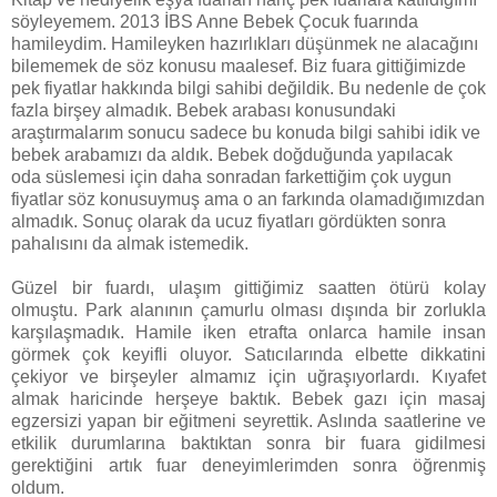
söyleyemem. 2013 İBS Anne Bebek Çocuk fuarında
hamileydim. Hamileyken hazırlıkları düşünmek ne alacağını
bilememek de söz konusu maalesef. Biz fuara gittiğimizde
pek fiyatlar hakkında bilgi sahibi değildik. Bu nedenle de çok
fazla birşey almadık. Bebek arabası konusundaki
araştırmalarım sonucu sadece bu konuda bilgi sahibi idik ve
bebek arabamızı da aldık. Bebek doğduğunda yapılacak
oda süslemesi için daha sonradan farkettiğim çok uygun
fiyatlar söz konusuymuş ama o an farkında olamadığımızdan
almadık. Sonuç olarak da ucuz fiyatları gördükten sonra
pahalısını da almak istemedik.
Güzel bir fuardı, ulaşım gittiğimiz saatten ötürü kolay
olmuştu. Park alanının çamurlu olması dışında bir zorlukla
karşılaşmadık. Hamile iken etrafta onlarca hamile insan
görmek çok keyifli oluyor. Satıcılarında elbette dikkatini
çekiyor ve birşeyler almamız için uğraşıyorlardı. Kıyafet
almak haricinde herşeye baktık. Bebek gazı için masaj
egzersizi yapan bir eğitmeni seyrettik. Aslında saatlerine ve
etkilik durumlarına baktıktan sonra bir fuara gidilmesi
gerektiğini artık fuar deneyimlerimden sonra öğrenmiş
oldum.