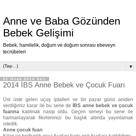
Anne ve Baba Gözünden
Bebek Gelişimi
Bebek, hamilelik, doğum ve doğum sonrası ebeveyn
tecrübeleri
▼
21 Ocak 2014 Salı
2014 İBS Anne Bebek ve Çocuk Fuarı
Üst üste gelen uçuş iptalleri ve bir pazar günü aniden
verdiğimiz karar ile bu sene de
İBS anne bebek ve çocuk
fuarına
katılmak nasip oldu. Geçen seneyi bu sene ile
harmanlayarak fikirlerimizi bu başlık altında yayınlamak
istedik.
Anne çocuk fuarı
Kitap ve hediyelik eşya fuarları hariç pek fuarlara katıldığımı